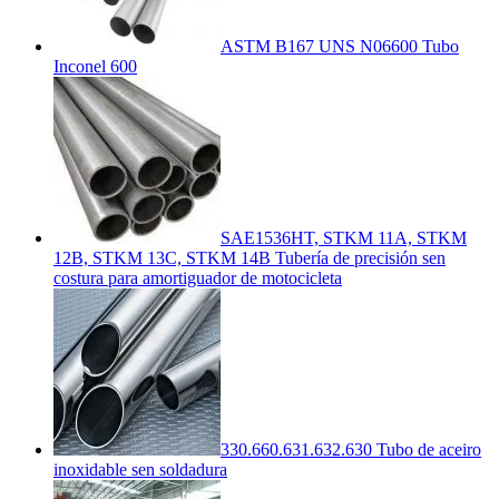
ASTM B167 UNS N06600 Tubo
Inconel 600
SAE1536HT, STKM 11A, STKM
12B, STKM 13C, STKM 14B Tubería de precisión sen
costura para amortiguador de motocicleta
330.660.631.632.630 Tubo de aceiro
inoxidable sen soldadura