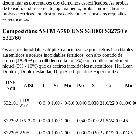
determinar as porcentaxes dos elementos especificados. As probas
de tensión, endurecemento, aplanamento, probas hidrostáticas e
probas eléctricas non destrutivas deberán axustarse aos requisitos
especificados.
Composicións ASTM A790 UNS S31803 S32750 e
S32760
Os aceiros inoxidables dúplex caracterízanse por aceiros inoxidables
austeníticos e aceiros inoxidables ferríticos, con alto contido de
cromo (18-30%) e molibdeno (ata un 5%) e un contido inferior en
níquel (3% - 10%) que os aceiros inoxidables austeníticos. Hai Lean
Duplex , Dúplex estándar, Dúplex estupendo e Hiper dúplex.
UNS
AISI
C
Si
Mn
Páx
S
Cr
Mo
Non
LDX
S32101
0.040
1.00
4.0/6.0
0.040
0.030
21.0/22.0
0.10/0.8
2101
S32202
DX 2202
0.030
1.00
2.00
0.040
0.010
21.5/24.0
0.45
S32205
2205
0.030
1.00
2.00
0.030
0.020
22.0/23.0
3.0/3.5