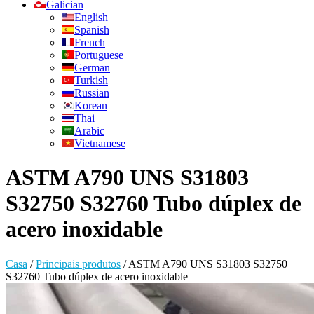
Galician
English
Spanish
French
Portuguese
German
Turkish
Russian
Korean
Thai
Arabic
Vietnamese
ASTM A790 UNS S31803
S32750 S32760 Tubo dúplex de
acero inoxidable
Casa
/
Principais produtos
/
ASTM A790 UNS S31803 S32750
S32760 Tubo dúplex de acero inoxidable