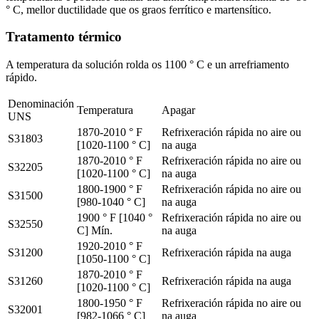
° C, mellor ductilidade que os graos ferrítico e martensítico.
Tratamento térmico
A temperatura da solución rolda os 1100 ° C e un arrefriamento
rápido.
Denominación
Temperatura
Apagar
UNS
1870-2010 ° F
Refrixeración rápida no aire ou
S31803
[1020-1100 ° C]
na auga
1870-2010 ° F
Refrixeración rápida no aire ou
S32205
[1020-1100 ° C]
na auga
1800-1900 ° F
Refrixeración rápida no aire ou
S31500
[980-1040 ° C]
na auga
1900 ° F [1040 °
Refrixeración rápida no aire ou
S32550
C] Mín.
na auga
1920-2010 ° F
S31200
Refrixeración rápida na auga
[1050-1100 ° C]
1870-2010 ° F
S31260
Refrixeración rápida na auga
[1020-1100 ° C]
1800-1950 ° F
Refrixeración rápida no aire ou
S32001
[982-1066 ° C]
na auga