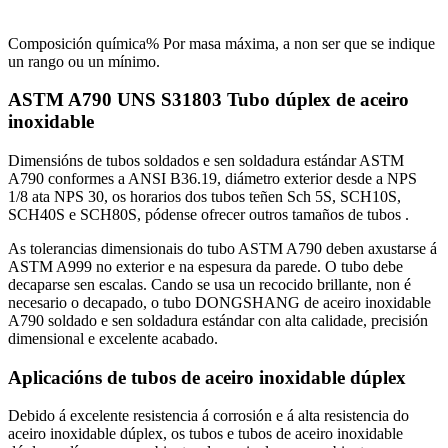
Composición química% Por masa máxima, a non ser que se indique
un rango ou un mínimo.
ASTM A790 UNS S31803 Tubo dúplex de aceiro
inoxidable
Dimensións de tubos soldados e sen soldadura estándar ASTM
A790 conformes a ANSI B36.19, diámetro exterior desde a NPS
1/8 ata NPS 30, os horarios dos tubos teñen Sch 5S, SCH10S,
SCH40S e SCH80S, pódense ofrecer outros tamaños de tubos .
As tolerancias dimensionais do tubo ASTM A790 deben axustarse á
ASTM A999 no exterior e na espesura da parede. O tubo debe
decaparse sen escalas. Cando se usa un recocido brillante, non é
necesario o decapado, o tubo DONGSHANG de aceiro inoxidable
A790 soldado e sen soldadura estándar con alta calidade, precisión
dimensional e excelente acabado.
Aplicacións de tubos de aceiro inoxidable dúplex
Debido á excelente resistencia á corrosión e á alta resistencia do
aceiro inoxidable dúplex, os tubos e tubos de aceiro inoxidable