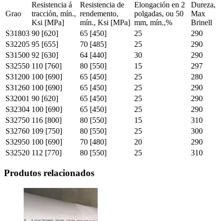
Resistencia á
Resistencia de
Elongación en 2
Dureza,
Grao
tracción, mín.,
rendemento,
polgadas, ou 50
Max
Ksi [MPa]
mín., Ksi [MPa]
mm, mín.,%
Brinell
S31803
90 [620]
65 [450]
25
290
S32205
95 [655]
70 [485]
25
290
S31500
92 [630]
64 [440]
30
290
S32550
110 [760]
80 [550]
15
297
S31200
100 [690]
65 [450]
25
280
S31260
100 [690]
65 [450]
25
290
S32001
90 [620]
65 [450]
25
290
S32304
100 [690]
65 [450]
25
290
S32750
116 [800]
80 [550]
15
310
S32760
109 [750]
80 [550]
25
300
S32950
100 [690]
70 [480]
20
290
S32520
112 [770]
80 [550]
25
310
Produtos relacionados