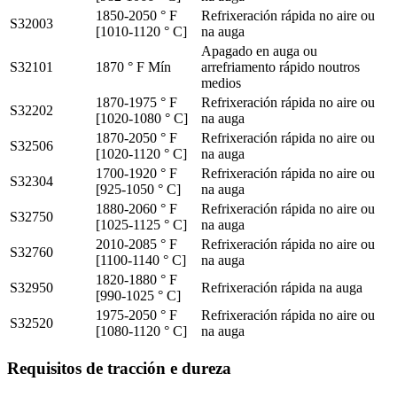
1850-2050 ° F
Refrixeración rápida no aire ou
S32003
[1010-1120 ° C]
na auga
Apagado en auga ou
S32101
1870 ° F Mín
arrefriamento rápido noutros
medios
1870-1975 ° F
Refrixeración rápida no aire ou
S32202
[1020-1080 ° C]
na auga
1870-2050 ° F
Refrixeración rápida no aire ou
S32506
[1020-1120 ° C]
na auga
1700-1920 ° F
Refrixeración rápida no aire ou
S32304
[925-1050 ° C]
na auga
1880-2060 ° F
Refrixeración rápida no aire ou
S32750
[1025-1125 ° C]
na auga
2010-2085 ° F
Refrixeración rápida no aire ou
S32760
[1100-1140 ° C]
na auga
1820-1880 ° F
S32950
Refrixeración rápida na auga
[990-1025 ° C]
1975-2050 ° F
Refrixeración rápida no aire ou
S32520
[1080-1120 ° C]
na auga
Requisitos de tracción e dureza