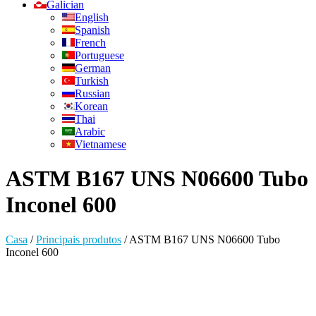
Galician
English
Spanish
French
Portuguese
German
Turkish
Russian
Korean
Thai
Arabic
Vietnamese
ASTM B167 UNS N06600 Tubo
Inconel 600
Casa
/
Principais produtos
/
ASTM B167 UNS N06600 Tubo
Inconel 600