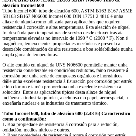
aleación Inconel 600
Tubo Inconel 600, tubo de aleación 600, ASTM B163 B167 ASME
SB163 SB167 N06600 Inconel 600 DIN 17751 2.4816 é unha
aliaxe de níquel-cromo utilizada para aplicacións que requiren
resistencia á corrosión e altas temperaturas. Esta aleación de níquel
foi deseñada para temperaturas de servizo desde crioxénicas ata
temperaturas elevadas no intervalo de 1090 ° C (2000 ° F). Non é
magnético, ten excelentes propiedades mecánicas e presenta a
desexable combinación de alta resistencia e boa soldabilidade nunha
ampla gama de temperaturas.
O alto contido en níquel da UNS N06600 permítelle manter unha
resistencia considerable en condicións redutoras, faino resistente á
corrosión por unha serie de compostos orgánicos e inorgánicos,
dálle unha excelente resistencia á fisuración por corrosión por estrés
e ión cloruro e tamén proporciona unha excelente resistencia á
solucións. Entre as aplicacións típicas desta aliaxe de níquel
inclúense a industria química, a celulosa e o papel, aeroespacial, a
enxeñaría nuclear e as industrias de tratamento térmico.
Tubo Inconel 600, tubo de aleación 600 (2.4816) Característico
como a continuación:
1. Boa propiedade de resistencia á corrosión para a redución,
oxidación, medios nítricos e outros.
2. Boas propiedades de resistencia á rotura á corrosión por estrés