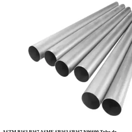
ASTM B163 B167 ASME SB163 SB167 N06600 Tubo de