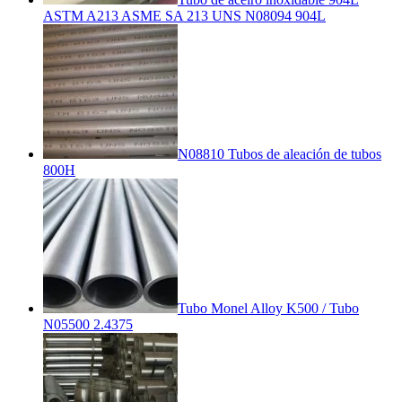
ASTM A213 ASME SA 213 UNS N08094 904L
N08810 Tubos de aleación de tubos
800H
Tubo Monel Alloy K500 / Tubo
N05500 2.4375