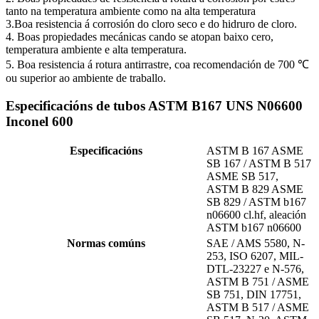
tanto na temperatura ambiente como na alta temperatura
3.Boa resistencia á corrosión do cloro seco e do hidruro de cloro.
4. Boas propiedades mecánicas cando se atopan baixo cero,
temperatura ambiente e alta temperatura.
5. Boa resistencia á rotura antirrastre, coa recomendación de 700 ℃
ou superior ao ambiente de traballo.
Especificacións de tubos ASTM B167 UNS N06600
Inconel 600
Especificacións
ASTM B 167 ASME
SB 167 / ASTM B 517
ASME SB 517,
ASTM B 829 ASME
SB 829 / ASTM b167
n06600 cl.hf, aleación
ASTM b167 n06600
Normas comúns
SAE / AMS 5580, N-
253, ISO 6207, MIL-
DTL-23227 e N-576,
ASTM B 751 / ASME
SB 751, DIN 17751,
ASTM B 517 / ASME