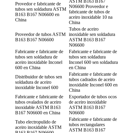
ASTM B163 B167
Provedor e fabricante de
N06600 Proveedor e
tubos sen soldadura ASTM
fabricante de tubos de
B163 B167 N06600 en
aceiro inoxidable 10 na
China
China
Tubos de aceiro
Proveedor de tubos ASTM
inoxidable sen soldadura
B163 B167 N06600
ASTM B163 B167
N06600
Fabricante e fabricante de
Fabricante e fabricante de
tubos sen soldadura de
tubos sen soldadura
aceiro inoxidable Inconel
Inconel 600 sen soldadura
600 en China
en China
Fabricante e fabricante de
Distribuidor de tubos sen
tubos cadrados de aceiro
soldadura de aceiro
inoxidable Inconel 600 en
inoxidable Inconel 600
China
Fabricante e fabricante de
Exportador de tubos ocos
tubos ovalados de aceiro
de aceiro inoxidable
inoxidable ASTM B163
ASTM B163 B167
B167 N06600 en China
N06600
Fabricante e fabricante de
Tubo electropulido de
tubos rectangulares
aceiro inoxidable ASTM
ASTM B163 B167
B163 B167 N06600