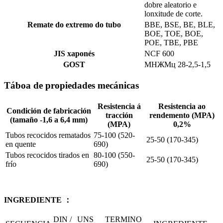
dobre aleatorio e
lonxitude de corte.
Remate do extremo do tubo
BBE, BSE, BE, BLE,
BOE, TOE, BOE,
POE, TBE, PBE
JIS xaponés
NCF 600
GOST
МНЖМц 28-2,5-1,5
Táboa de propiedades mecánicas
Resistencia á
Resistencia ao
Condición de fabricación
tracción
rendemento (MPA)
(tamaño -1,6 a 6,4 mm)
(MPA)
0,2%
Tubos recocidos rematados
75-100 (520-
25-50 (170-345)
en quente
690)
Tubos recocidos tirados en
80-100 (550-
25-50 (170-345)
frío
690)
INGREDIENTE ：
DIN /
UNS
TERMINO