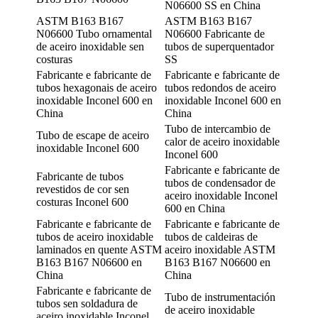
N06600 SS en China
ASTM B163 B167
ASTM B163 B167
N06600 Tubo ornamental
N06600 Fabricante de
de aceiro inoxidable sen
tubos de superquentador
costuras
SS
Fabricante e fabricante de
Fabricante e fabricante de
tubos hexagonais de aceiro
tubos redondos de aceiro
inoxidable Inconel 600 en
inoxidable Inconel 600 en
China
China
Tubo de intercambio de
Tubo de escape de aceiro
calor de aceiro inoxidable
inoxidable Inconel 600
Inconel 600
Fabricante e fabricante de
Fabricante de tubos
tubos de condensador de
revestidos de cor sen
aceiro inoxidable Inconel
costuras Inconel 600
600 en China
Fabricante e fabricante de
Fabricante e fabricante de
tubos de aceiro inoxidable
tubos de caldeiras de
laminados en quente ASTM
aceiro inoxidable ASTM
B163 B167 N06600 en
B163 B167 N06600 en
China
China
Fabricante e fabricante de
Tubo de instrumentación
tubos sen soldadura de
de aceiro inoxidable
aceiro inoxidable Inconel