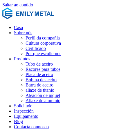
Saltar ao contido
Casa
Sobre nós
Perfil da compañía
Cultura corporativa
Certificado
Por que escollernos
Produtos
Tubo de aceiro
Racores para tubos
Placa de aceiro
Bobina de aceiro
Barra de aceiro
aliaxe de titanio
Aleación de níquel
Aliaxe de aluminio
Solicitude
Inspección
Equipamento
Blog
Contacta connosco