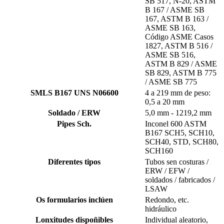
SB 517, N-20, ASTM
B 167 / ASME SB
167, ASTM B 163 /
ASME SB 163,
Código ASME Casos
1827, ASTM B 516 /
ASME SB 516,
ASTM B 829 / ASME
SB 829, ASTM B 775
/ ASME SB 775
SMLS B167 UNS N06600
4 a 219 mm de peso:
0,5 a 20 mm
Soldado / ERW
5,0 mm - 1219,2 mm
Pipes Sch.
Inconel 600 ASTM
B167 SCH5, SCH10,
SCH40, STD, SCH80,
SCH160
Diferentes tipos
Tubos sen costuras /
ERW / EFW /
soldados / fabricados /
LSAW
Os formularios inclúen
Redondo, etc.
hidráulico
Lonxitudes dispoñibles
Individual aleatorio,