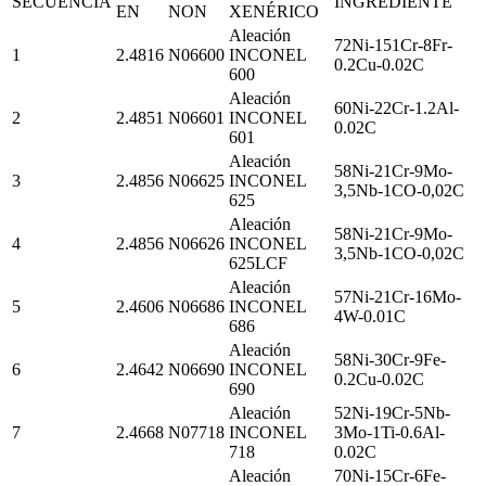
SECUENCIA
INGREDIENTE
EN
NON
XENÉRICO
Aleación
72Ni-151Cr-8Fr-
1
2.4816
N06600
INCONEL
0.2Cu-0.02C
600
Aleación
60Ni-22Cr-1.2Al-
2
2.4851
N06601
INCONEL
0.02C
601
Aleación
58Ni-21Cr-9Mo-
3
2.4856
N06625
INCONEL
3,5Nb-1CO-0,02C
625
Aleación
58Ni-21Cr-9Mo-
4
2.4856
N06626
INCONEL
3,5Nb-1CO-0,02C
625LCF
Aleación
57Ni-21Cr-16Mo-
5
2.4606
N06686
INCONEL
4W-0.01C
686
Aleación
58Ni-30Cr-9Fe-
6
2.4642
N06690
INCONEL
0.2Cu-0.02C
690
Aleación
52Ni-19Cr-5Nb-
7
2.4668
N07718
INCONEL
3Mo-1Ti-0.6Al-
718
0.02C
Aleación
70Ni-15Cr-6Fe-